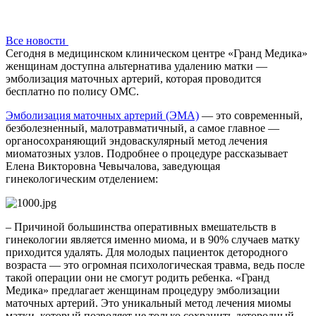
Все новости
Сегодня в медицинском клиническом центре «Гранд Медика»
женщинам доступна альтернатива удалению матки —
эмболизация маточных артерий, которая проводится
бесплатно по полису ОМС.
Эмболизация маточных артерий (ЭМА)
— это современный,
безболезненный, малотравматичный, а самое главное —
органосохраняющий эндоваскулярный метод лечения
миоматозных узлов. Подробнее о процедуре рассказывает
Елена Викторовна Чевычалова, заведующая
гинекологическим отделением:
– Причиной большинства оперативных вмешательств в
гинекологии является именно миома, и в 90% случаев матку
приходится удалять. Для молодых пациенток детородного
возраста — это огромная психологическая травма, ведь после
такой операции они не смогут родить ребенка. «Гранд
Медика» предлагает женщинам процедуру эмболизации
маточных артерий. Это уникальный метод лечения миомы
матки, который позволяет не только сохранить детородный