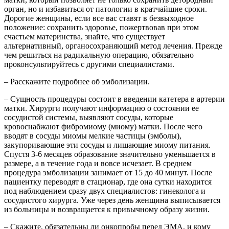
орган, но и избавиться от патологии в кратчайшие сроки.
Дорогие женщины, если все вас ставят в безвыходное
положение: сохранить здоровье, пожертвовав при этом
счастьем материнства, знайте, что существует
альтернативный, органосохраняющий метод лечения. Прежде
чем решиться на радикальную операцию, обязательно
проконсультируйтесь с другими специалистами.
– Расскажите подробнее об эмболизации.
– Сущность процедуры состоит в введении катетера в артерии
матки. Хирурги получают информацию о состоянии ее
сосудистой системы, выявляют сосуды, которые
кровоснабжают фибромиому (миому) матки. После чего
вводят в сосуды миомы мелкие частицы (эмболы),
закупоривающие эти сосуды и лишающие миому питания.
Спустя 3-6 месяцев образование значительно уменьшается в
размере, а в течение года и вовсе исчезает. В среднем
процедура эмболизации занимает от 15 до 40 минут. После
пациентку переводят в стационар, где она сутки находится
под наблюдением сразу двух специалистов: гинеколога и
сосудистого хирурга. Уже через день женщина выписывается
из больницы и возвращается к привычному образу жизни.
– Скажите, обязательны ли онкопробы перед ЭМА, и кому