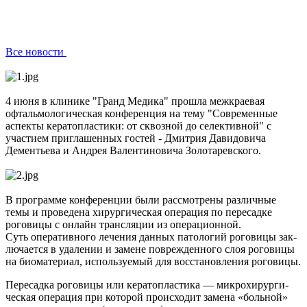
Все новости
4 июня в клинике "Гранд Медика" прошла межкраевая
офтальмологическая конференция на тему "Современные
аспекты кератопластики: от сквозной до селективной" с
участием приглашенных гостей - Дмитрия Давидовича
Дементьева и Андрея Валентиновича Золотаревского.
В программе конференции были рассмотрены различные
темы и проведена хирургическая операция по пересадке
роговицы с онлайн трансляции из операционной.
Суть опе­ратив­но­го ле­чения дан­ных па­толо­гий ро­гови­цы зак­
лю­ча­ет­ся в уда­лении и за­мене пов­режден­но­го слоя ро­гови­цы
на би­ома­тери­ал, ис­поль­зу­емый для вос­ста­нов­ле­ния ро­гови­цы.
Пе­ресад­ка ро­гови­цы или ке­ратоп­ласти­ка — мик­ро­хирур­ги­
чес­кая опе­рация при ко­торой про­ис­хо­дит за­мена «боль­ной»