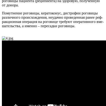
ро­гови­цы па­ци­ен­та (ре­ципи­ен­та) на здо­ровую, по­лучен­ную
от до­нора.
По­мут­не­ние ро­гови­цы, ке­рато­конус, дис­тро­фии ро­гови­цы
раз­лично­го про­ис­хожде­ния, не­удач­но про­веден­ная ра­нее реф­
ракци­он­ная опе­рация на ро­гови­це тре­бу­ют опе­ратив­но­го вме­
шатель­ства, а имен­но – пе­ресад­ки ро­гови­цы.