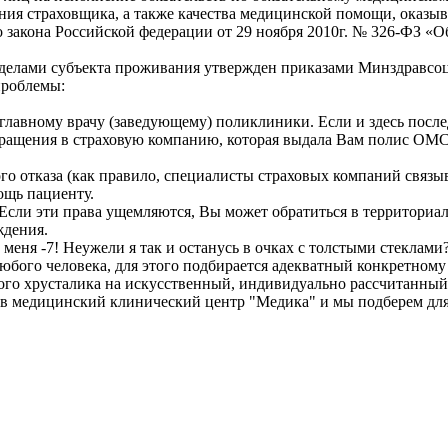
ния страховщика, а также качества медицинской помощи, оказыв
ого закона Российской федерации от 29 ноября 2010г. № 326-ФЗ 
еделами субъекта проживания утвержден приказами Минздравсоцра
проблемы:
к главному врачу (заведующему) поликлиники. Если и здесь посл
бращения в страховую компанию, которая выдала Вам полис ОМС
о отказа (как правило, специалисты страховых компаний связы
ощь пациенту.
. Если эти права ущемляются, Вы может обратиться в территори
ждения.
у меня -7! Неужели я так и останусь в очках с толстыми стекла
бого человека, для этого подбирается адекватный конкретному 
ного хрусталика на искусственный, индивидуально рассчитанны
у в медицинский клинический центр "Медика" и мы подберем для