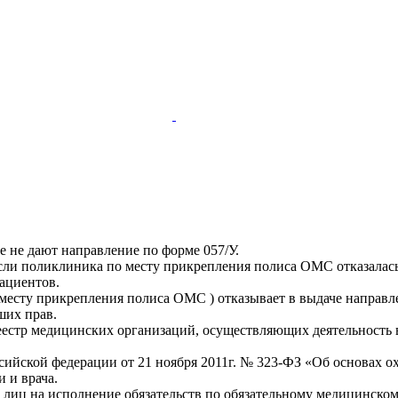
е не дают направление по форме 057/У.
сли поликлиника по месту прикрепления полиса ОМС отказалась
пациентов.
 месту прикрепления полиса ОМС ) отказывает в выдаче направл
ших прав.
стр медицинских организаций, осуществляющих деятельность в 
ссийской федерации от 21 ноября 2011г. № 323-ФЗ «Об основах 
 и врача.
лиц на исполнение обязательств по обязательному медицинском