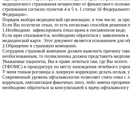
медицинского страхования независимо от финансового положе
страхования согласно пунктов 4 и 5 ч. 1 статьи 16 Федеральн
Федерации».
Порядок выбора медицинской организации, в том числе, за пр
Если Вы получили отказ, то есть несколько способов решения 
1.Необходимо зафиксировать отказ врача в письменном виде.
Если врач отказывается, необходимо обратиться с заявлением 
медицинской карте. Этот документ является основанием для о
2.Обращение в страховую компанию.
Сотрудник страховой компании должен выяснить причину таког
необоснованным, то поликлиника должна представить медпом
Уважаемые пациенты, Вы в праве лечиться там, где Вы хотите
(ТФОМС) и прокуратуру по месту нахождения лечебного учре
У меня тонкая роговица и лазерную коррекцию делать нельзя, 
Современный уровень офтальмологии позволяет снять очки с лю
коррекция, имплантация факичных линз, либо замена прозрач
необходимо обратиться за консультацией к врачу-офтальмолог