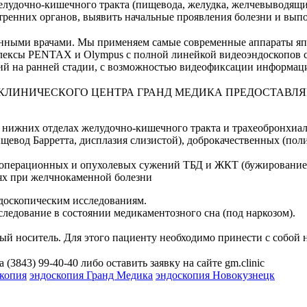
лудочно-кишечного тракта (пищевода, желудка, желчевыводящих
утренних органов, выявить начальные проявления болезни и вы
ными врачами. Мы применяем самые современные аппараты япо
плексы PENTAX и Olympus с полной линейкой видеоэндоскопов 
ий на ранней стадии, с возможностью видеофиксации информац
ЛИНИЧЕСКОГО ЦЕНТРА ГРАНД МЕДИКА ПРЕДОСТАВЛЯ
и нижних отделах желудочно-кишечного тракта и трахеобронхиал
щевод Барретта, дисплазия слизистой), доброкачественных (по
операционных и опухолевых сужений ТБД и ЖКТ (бужирование, 
ях при желчнокаменной болезни
доскопическим исследованиям.
едование в состоянии медикаментозного сна (под наркозом).
ый носитель. Для этого пациенту необходимо принести с собой 
(3843) 99-40-40 либо оставить заявку на сайте gm.clinic
копия
эндоскопия Гранд Медика
эндоскопия Новокузнецк