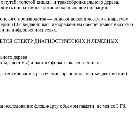
 путей, толстой кишки) и трахеобронхиального дерева.
полнить оперативные органосохраняющие операции.
нского производства — видеоэндоскопическую аппаратуру
серии i10 с выдающимся изображением обеспечивают высокую
ии на цифровых носителях.
ЕТСЯ СПЕКТР ДИАГНОСТИЧЕСКИХ И ЛЕЧЕБНЫХ
ьного дерева
липы, аденомы) и ранних форм злокачественных
стентирование, рассечение, аргоноплазменная деструкция)
на исследование флеш-карту объемом памяти не менее 3 Гб.