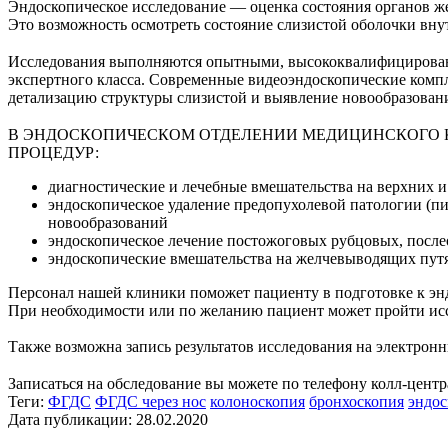
Эндоскопическое исследование — оценка состояния органов же
Это возможность осмотреть состояние слизистой оболочки вн
⠀
Исследования выполняются опытными, высококвалифицирован
экспертного класса. Современные видеоэндоскопические ком
детализацию структуры слизистой и выявление новообразован
⠀
В ЭНДОСКОПИЧЕСКОМ ОТДЕЛЕНИИ МЕДИЦИНСКОГО К
ПРОЦЕДУР:
диагностические и лечебные вмешательства на верхних 
эндоскопическое удаление предопухолевой патологии (пи
новообразований
эндоскопическое лечение постожоговых рубцовых, после
эндоскопические вмешательства на желчевыводящих пут
Персонал нашей клиники поможет пациенту в подготовке к эн
При необходимости или по желанию пациент может пройти иссл
Также возможна запись результатов исследования на электронн
⠀
Записаться на обследование вы можете по телефону колл-центра 
Теги:
ФГДС
ФГДС через нос
колоноскопия
бронхоскопия
эндос
Дата публикации: 28.02.2020