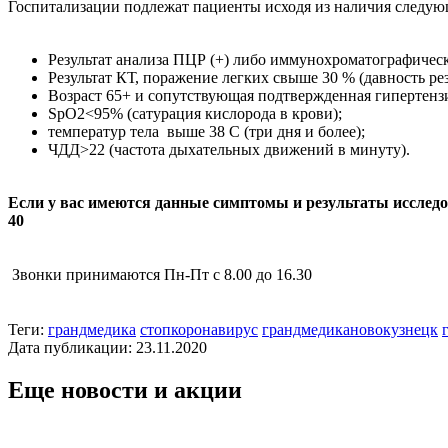
Госпитализации подлежат пациенты исходя из наличия следую
⠀
Результат анализа ПЦР (+) либо иммунохроматографическог
Результат КТ, поражение легких свыше 30 % (давность резу
Возраст 65+ и сопутствующая подтвержденная гипертензи
SpO2<95% (сатурация кислорода в крови);
температур тела выше 38 C (три дня и более);
ЧДД>22 (частота дыхательных движений в минуту).
⠀
Если у вас имеются данные симптомы и результаты иссле
40
Звонки принимаются Пн-Пт с 8.00 до 16.30
⠀
Теги:
грандмедика
стопкоронавирус
грандмедикановокузнецк
Дата публикации: 23.11.2020
Еще новости и акции