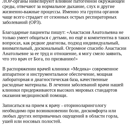
ЛОР-органы нивелируют влияние патогенной окружающей
среды, отвечают за нормальное дыхание, слух и другие
жизненно-важные процессы. Именно эта группа органов
чаще всего страдает от сезонных острых респираторных
заболеваний (ОРЗ).
Благодарные пациенты пишут: «Анастасия Анатольевна не
только умеет общаться с детьми, но ещё и компетентна в таких
вопросах, как редкие диагнозы, подход индивидуальный,
внимательный, доскональный. Огромное спасибо Анастасии
Анатольевне за ее труд и отношение, я могу смело заявить,
что это врач от Бога, по призванию!»
В распоряжении врачей клиники «Медика» современное
аппаратное и инструментальное обеспечение, мощная
лабораторная и диагностическая база, качественные
расходные материалы. В лечении заболеваний врачи нашей
клиники придерживаются высоких мировых стандартов
оказания медицинской помощи.
Записаться на прием к врачу - оториноларингологу
необходимо при возникновении боли, дискомфорта или
любых других непривычных ощущений в области горла,
ушей или носовых полостей.