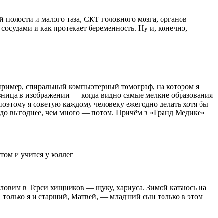
полости и малого таза, СКТ головного мозга, органов
сосудами и как протекает беременность. Ну и, конечно,
пример, спиральный компьютерный томограф, на котором я
зница в изображении — когда видно самые мелкие образования
 поэтому я советую каждому человеку ежегодно делать хотя бы
аздо выгоднее, чем много — потом. Причём в «Гранд Медике»
ом и учится у коллег.
 ловим в Терси хищников — щуку, хариуса. Зимой катаюсь на
а только я и старший, Матвей, — младший сын только в этом