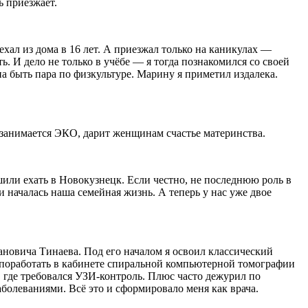
ь приезжает.
ехал из дома в 16 лет. А приезжал только на каникулах —
ь. И дело не только в учёбе — я тогда познакомился со своей
на быть пара по физкультуре. Марину я приметил издалека.
 занимается ЭКО, дарит женщинам счастье материнства.
ли ехать в Новокузнецк. Если честно, не последнюю роль в
началась наша семейная жизнь. А теперь у нас уже двое
новича Тинаева. Под его началом я освоил классический
ь поработать в кабинете спиральной компьютерной томографии
, где требовался УЗИ-контроль. Плюс часто дежурил по
болеваниями. Всё это и сформировало меня как врача.