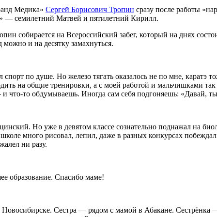
Гранд Медика»
Сергей Борисович Тропин
сразу после работы «нар
ия» — семилетний Матвей и пятилетний Кирилл.
пин собирается на Всероссийский забег, который на днях состои
 можно и на десятку замахнуться.
 спорт по душе. Но железо тягать оказалось не по мне, каратэ т
одить на общие тренировки, а с моей работой и мальчишками так
и что-то обдумываешь. Иногда сам себя подгоняешь: «Давай, ты 
ицинский. Но уже в девятом классе сознательно поднажал на би
В школе много рисовал, лепил, даже в разных конкурсах побежд
пожалел ни разу.
ее образование. Спасибо маме!
в Новосибирске. Сестра — рядом с мамой в Абакане. Сестрёнка 