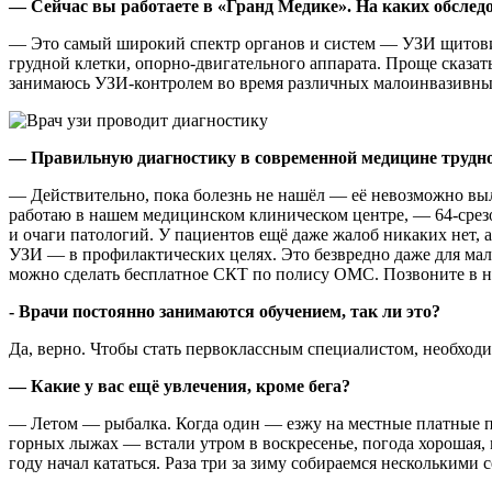
— Сейчас вы работаете в «Гранд Медике». На каких обслед
— Это самый широкий спектр органов и систем — УЗИ щитовид
грудной клетки, опорно-двигательного аппарата. Проще сказать
занимаюсь УЗИ-контролем во время различных малоинвазивны
— Правильную диагностику в современной медицине трудно
— Действительно, пока болезнь не нашёл — её невозможно выл
работаю в нашем медицинском клиническом центре, — 64-срезо
и очаги патологий. У пациентов ещё даже жалоб никаких нет, 
УЗИ — в профилактических целях. Это безвредно даже для мале
можно сделать бесплатное СКТ по полису ОМС. Позвоните в на
- Врачи постоянно занимаются обучением, так ли это?
Да, верно. Чтобы стать первоклассным специалистом, необходи
— Какие у вас ещё увлечения, кроме бега?
— Летом — рыбалка. Когда один — езжу на местные платные пр
горных лыжах — встали утром в воскресенье, погода хорошая, м
году начал кататься. Раза три за зиму собираемся нескольким