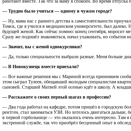
работают вместе. Так что за маму я спокоен. Во время отпуска 
— Трудно было учиться — одному в чужом городе?
— Ну, мама нас с раннего детства к самостоятельности приучал
Томск, где я учился в медицинском университете, был далеко. Н
будущей женой. Как сейчас помню: конец сентября, моросит ме
Сразу же подошёл знакомиться, начал ухаживать, но события н
— Значит, вы с женой однокурсники?
— Да, только специальности выбрали разные. Меня больше диа
— В Новокузнецк вместе приехали?
— Все важные решения мы с Мариной всегда принимаем сообща.
этом сыграл Тулеев, обещавший молодым специалистам квартир
сыновей. Старший Матвей этой осенью идёт в школу. А младш
— Расскажите о своих первый шагах в профессии?
— Два года работал на кафедре, потом пришёл в городскую бо
рентген, стал заниматься УЗИ. Но хотелось двигаться дальше,
в первой горбольнице — это оказалось очень интересно. Там я 
экстренной службе, так что приобрёл бесценный опыт в обсле