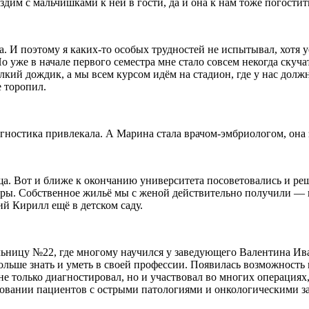
ездим с мальчишками к ней в гости, да и она к нам тоже погостит
а. И поэтому я каких-то особых трудностей не испытывал, хотя у
о уже в начале первого семестра мне стало совсем некогда скучат
лкий дождик, а мы всем курсом идём на стадион, где у нас долж
е торопил.
гностика привлекала. А Марина стала врачом-эмбриологом, она
 Вот и ближе к окончанию университета посоветовались и реши
ы. Собственное жильё мы с женой действительно получили — и 
ий Кирилл ещё в детском саду.
льницу №22, где многому научился у заведующего Валентина Ива
 больше знать и уметь в своей профессии. Появилась возможност
не только диагностировал, но и участвовал во многих операциях
довании пациентов с острыми патологиями и онкологическими за