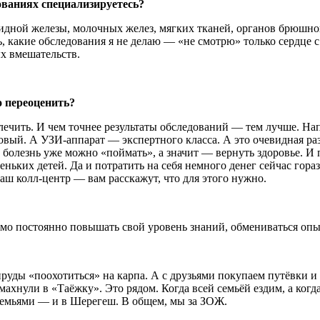
ованиях специализируетесь?
ной железы, молочных желез, мягких тканей, органов брюшной 
, какие обследования я не делаю — «не смотрю» только сердце с 
х вмешательств.
 переоценить?
ечить. И чем точнее результаты обследований — тем лучше. На
вый. А УЗИ-аппарат — экспертного класса. А это очевидная ра
а болезнь уже можно «поймать», а значит — вернуть здоровье. И
ньких детей. Да и потратить на себя немного денег сейчас гор
ш колл-центр — вам расскажут, что для этого нужно.
мо постоянно повышать свой уровень знаний, обмениваться опыт
уды «поохотиться» на карпа. А с друзьями покупаем путёвки и
ахнули в «Таёжку». Это рядом. Когда всей семьёй ездим, а когд
и семьями — и в Шерегеш. В общем, мы за ЗОЖ.