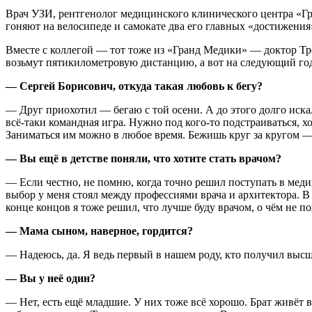
Врач УЗИ, рентгенолог медицинского клинического центра «
гоняют на велосипеде и самокате два его главных «достижен
Вместе с коллегой — тот тоже из «Гранд Медики» — доктор Тро
возьмут пятикилометровую дистанцию, а вот на следующий год
— Сергей Борисович, откуда такая любовь к бегу?
— Друг приохотил — бегаю с той осени. А до этого долго искал
всё-таки командная игра. Нужно под кого-то подстраиваться, х
Заниматься им можно в любое время. Бежишь круг за кругом — 
— Вы ещё в детстве поняли, что хотите стать врачом?
— Если честно, не помню, когда точно решил поступать в мед
выбор у меня стоял между профессиями врача и архитектора. 
конце концов я тоже решил, что лучше буду врачом, о чём не 
— Мама сыном, наверное, гордится?
— Надеюсь, да. Я ведь первый в нашем роду, кто получил высш
— Вы у неё один?
— Нет, есть ещё младшие. У них тоже всё хорошо. Брат живёт 