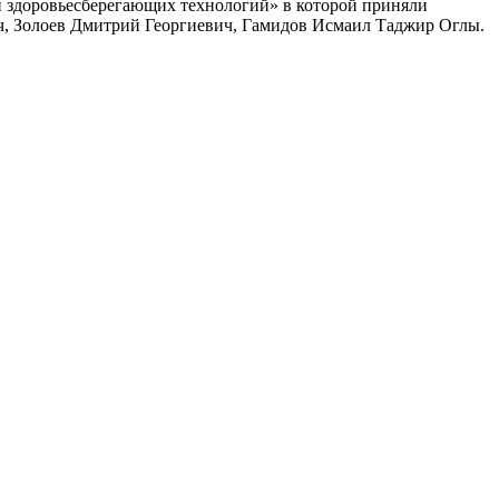
и здоровьесберегающих технологий» в которой приняли
ч, Золоев Дмитрий Георгиевич, Гамидов Исмаил Таджир Оглы.