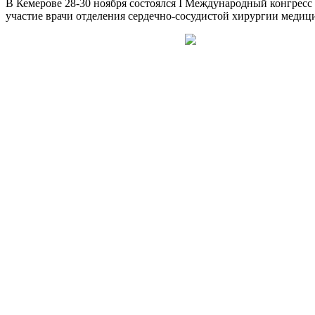
В Кемерове 28-30 ноября состоялся I Международный конгрес
участие врачи отделения сердечно-сосудистой хирургии мед