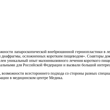
озможности лапароскопической внебрюшинной герниопластики в 
диафрагмы, осложненных коротким пищеводом». Соавторы докла
влен уникальный опыт малоинвазивного лечения короткого пищ
альными для Российской Федерации и вызвали большой интерес
, возможности всестороннего подхода со стороны разных специ
рации в медицинском центре Медика.