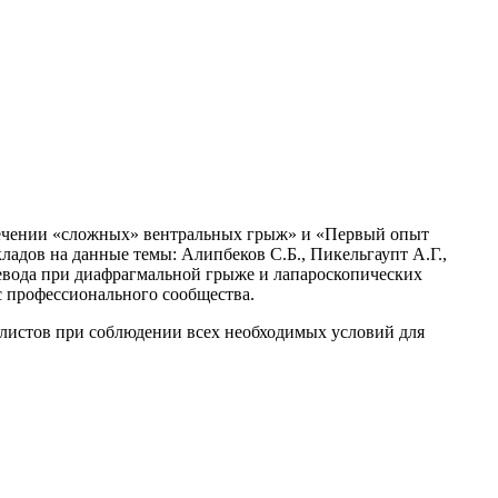
лечении «сложных» вентральных грыж» и «Первый опыт
дов на данные темы: Алипбеков С.Б., Пикельгаупт А.Г.,
евода при диафрагмальной грыже и лапароскопических
 профессионального сообщества.
алистов при соблюдении всех необходимых условий для