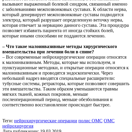
вызывают выраженный болевой синдром, связанный именно
с заболеваниями межпозвонковых суставах. К области нерва,
который денервирует межпозвонковые суставы подводится
электрод, который разрушает определенную веточку нерва,
которая отвечает за нервацию данного сустава. Эта процедура
позволяет избавить пациента от иногда стойких болей,
которые иными способами не поддаются лечению.
– Что такое малоинвазивные методы хирургического
вмешательства при лечении боли в спине?
– Все современные нейрохирургические операции относятся
к малоинвазивным. Методы, которые мы используем, и
пунктуационные методики, и открытые операции относятся к
малоинвазивным и проводятся эндоскопически. Через
небольшой надрез вводятся специальные расширители:
тубусные системы, ретракторы, которые позволяют совершить
эти вмешательства. Таким образом уменьшаются травмы
мягких тканей, кожных покровов, меньше
послеоперационный период, меньше обезболивания и
соответственно восстановление происходит быстрее.
Теги:
нейрохирургические операции
полис ОМС
ОМС
нейрохирургия
Дата публикации: 19.03.2019