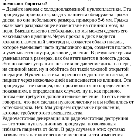
помогают бороться?
– Давайте начнем с холодноплазменной нуклеопластики. Эта
процедура проводится, когда у пациента обнаружена грыжа
диска, но она небольшого размера, примерно 5-6 мм. Грыжа
оказывает раздражающее воздействие на спинной мозг, на
нерв. Вмешательство необходимо, но мы можем сделать его
максимально щадящим. Через прокол в диск вводится
холодноплазменный электрод и, создается облако плазмы,
которое уменьшает часть пульпозного ядра, создается полость
и уменьшается внутридисковое давление. В результате грыжа
уменьшается в размерах, как бы втягивается в полость диска.
Это позволяет устранить негативное давление диска на нерв,
на спинной мозг, ну и обойтись без такой тяжелой открытой
операции. Нуклеопластика переносится достаточно легко, и
пациент через несколько дней выписывается из клиники. Эта
процедура – не панацея, она производится по определенным
показаниям, в определенных случаях, ну и, как правило,
потом еще требуется дополнительное лечение. То есть нельзя
говорить, что вам сделали нуклеопластику и вы избавились от
остеохондроза. Нет. Мы убираем отдельные проявления,
которые требуют этого вмешательства.
Радиочастотная денервация или радиочастотная деструкция
— это тоже пунктуационная процедура, позволяющая
избавить пациента от боли. В ряде случаев в этих суставах
развиваются паталогические изменения, и эти изменения