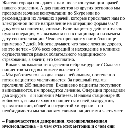
Жители города попадают к нам после консультации врачей
нашего отделения. А для пациентов из других регионов мы
проводим заочные консультации по Skype или по
рекомендации их лечащих врачей, которые присылают нам по
электронной почте направление на операцию формы 057У,
документы пациента, снимки. Если пациенту действительно
нужна операция, мы вызываем его в стационар и назначаем
дату госпитализации. Человек проводит у нас в больнице
примерно 7 дней. Многие думают, что такое лечение дорого,
но это не так – 99% всех операций и нахождение в клинике
осуществляется рамках обязательного медицинского
страхования, а значит, это бесплатно.
– Каковы возможности отделения нейрохирургии? Сколько
пациентов за год вы можете вылечить?
– Мы работаем только два года с небольшим, постепенно
поток пациентов увеличивается. За прошлый год мы
пролечили 205 пациентов. Ежедневно пациенты поступают,
выписываются, им проводится лечение. Операции проводили
два хирурга – я и Евгений Матвеев. В нашем стационаре 80
койкомест, и там находятся пациенты из нейрохирургии,
травматологии, общей и сосудистой хирургии – по
необходимости мы заполняем своими пациентами часть мест.
– Радиочастотная денервация, холодноплазменная
нуклеопластика – в чём суть этих методик и с чем они