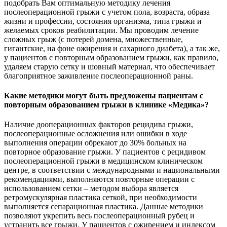
подобрать Вам оптимальную методику лечения
послеоперационной грыжи с учетом пола, возраста, образа
жизни и профессии, состояния организма, типа грыжи и
желаемых сроков реабилитации. Мы проводим лечение
сложных грыж (с потерей домена, множественные,
гигантские, на фоне ожирения и сахарного диабета), а так же,
у пациентов с повторным образованием грыжи, как правило,
удаляем старую сетку и шовный материал, что обеспечивает
благоприятное заживление послеоперационной раны.
Какие методики могут быть предложены пациентам с
повторным образованием грыжи в клинике «Медика»?
Наличие дооперационных факторов рецидива грыжи,
послеоперационные осложнения или ошибки в ходе
выполнения операции обрекают до 30% больных на
повторное образование грыжи. У пациентов с рецидивом
послеоперационной грыжи в медицинском клиническом
центре, в соответствии с международными и национальными
рекомендациями, выполняются повторные операции с
использованием сетки – методом выбора является
ретромускулярная пластика сеткой, при необходимости
выполняется сепарационная пластика. Данные методики
позволяют укрепить весь послеоперационный рубец и
устранить все грыжи. У пациентов с ожирением и индексом