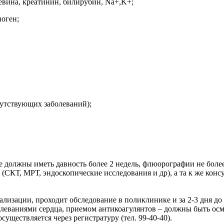
евина, креатинин, билирубин, Na+,K+;
оген;
путствующих заболеваний);
должны иметь давность более 2 недель, флюорографии не более 
СКТ, МРТ, эндоскопические исследования и др), а та к же консу
ализации, проходит обследование в поликлинике и за 2-3 дня д
леваниями сердца, приемом антикоагулянтов – должны быть осм
существляется через регистратуру (тел. 99-40-40).