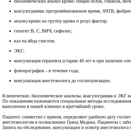
биохимический анализ крови: общий белок, глюкоза, моч
коагулограмма: протромбинованное время, АЧТВ, фибрин
анализ крови на группу крови и резус-фактор;
гепатит B, С, ВИЧ, сифилис;
кал на яйца глистов;
ЭКГ;
консультация терапевта (старше 40 лет и при наличии со
флюорография – в течение года;
консультация анестезиолога до госпитализации.
Клинические, биохимические анализы, коагулограмма и ЭКГ не 
По показаниям назначаются специальные методы исследования (
выполнены в нашей клинике в кратчайший сроки.
Пациент, совместно с врачом, определяют удобную дату госпит
анестезиологом в поликлинике Гранд Медика. Пациенты с забо
Запись на обследование, консультации и осмотр анестезиолога о