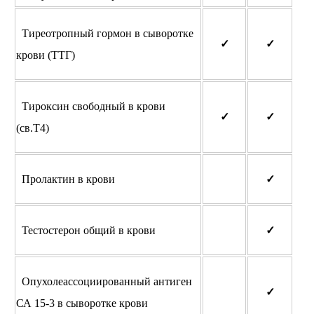
Тиреотропный гормон в сыворотке
✓
✓
крови (ТТГ)
Тироксин свободный в крови
✓
✓
(св.Т4)
Пролактин в крови
✓
Тестостерон общий в крови
✓
Опухолеассоциированный антиген
✓
СА 15-3 в сыворотке крови