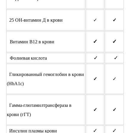
25 ОН-витамин Д в крови
✓
✓
✓
✓
Ви
тамин В12 в крови
✓
✓
Фолиевая кислота
Гликированный гемоглобин в крови
✓
✓
(HbA1c)
Гамма-глютамилтрансфераза в
✓
✓
крови (гГТ)
✓
✓
Инсулин плазмы крови