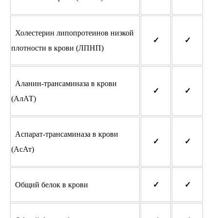
Холестерин липопротеинов низкой
✓
✓
плотности в крови (ЛПНП)
Аланин-трансаминаза в крови
✓
✓
(АлАТ)
Аспарат-трансаминаза в крови
✓
✓
(АсАт)
Общий белок в крови
✓
✓