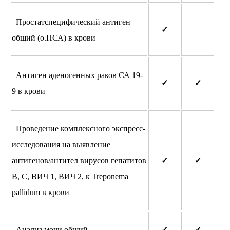
Простатспецифический антиген
✓
общий (о.ПСА) в крови
Антиген аденогенных раков СА 19-
✓
✓
9 в крови
Проведение комплексного экспресс-
исследования на выявление
антигенов/антител вирусов гепатитов
✓
✓
В, С, ВИЧ 1, ВИЧ 2, к Treponema
pallidum в крови
Анализ мочи общий
✓
✓