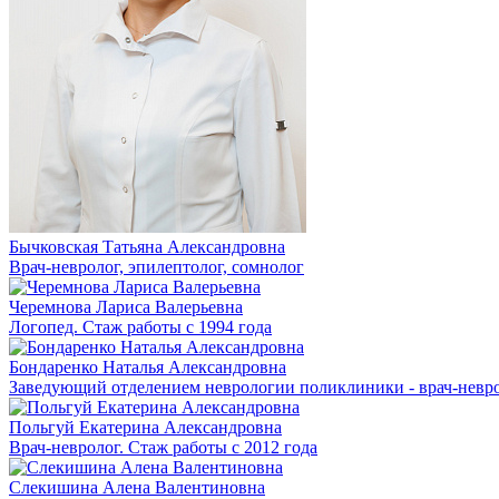
Бычковская Татьяна Александровна
Врач-невролог, эпилептолог, сомнолог
Черемнова Лариса Валерьевна
Логопед. Стаж работы с 1994 года
Бондаренко Наталья Александровна
Заведующий отделением неврологии поликлиники - врач-неврол
Польгуй Екатерина Александровна
Врач-невролог. Стаж работы с 2012 года
Слекишина Алена Валентиновна