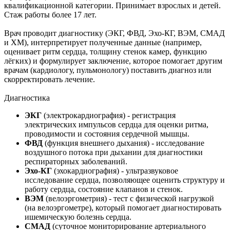
квалификационной категории. Принимает взрослых и детей.
Стаж работы более 17 лет.
Врач проводит диагностику (ЭКГ, ФВД, Эхо-КГ, ВЭМ, СМАД
и ХМ), интерпретирует полученные данные (например,
оценивает ритм сердца, толщину стенок камер, функцию
лёгких) и формулирует заключение, которое помогает другим
врачам (кардиологу, пульмонологу) поставить диагноз или
скорректировать лечение.
Диагностика
ЭКГ
(электрокардиография) - регистрация
электрических импульсов сердца для оценки ритма,
проводимости и состояния сердечной мышцы.
ФВД
(функция внешнего дыхания) - исследование
воздушного потока при дыхании для диагностики
респираторных заболеваний.
Эхо-КГ
(эхокардиография) - ультразвуковое
исследование сердца, позволяющее оценить структуру и
работу сердца, состояние клапанов и стенок.
ВЭМ
(велоэргометрия) - тест с физической нагрузкой
(на велоэргометре), который помогает диагностировать
ишемическую болезнь сердца.
СМАД
(суточное мониторирование артериального