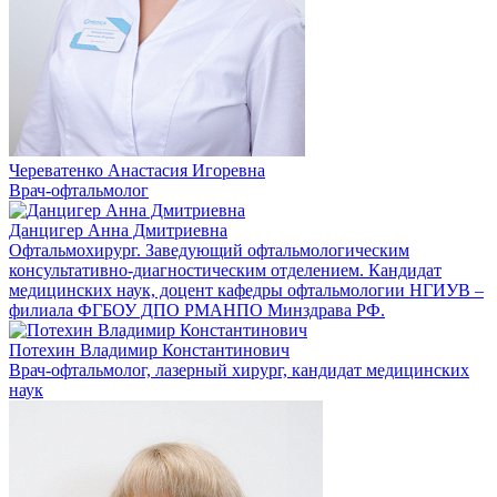
Череватенко Анастасия Игоревна
Врач-офтальмолог
Данцигер Анна Дмитриевна
Офтальмохирург. Заведующий офтальмологическим
консультативно-диагностическим отделением. Кандидат
медицинских наук, доцент кафедры офтальмологии НГИУВ –
филиала ФГБОУ ДПО РМАНПО Минздрава РФ.
Потехин Владимир Константинович
Врач-офтальмолог, лазерный хирург, кандидат медицинских
наук