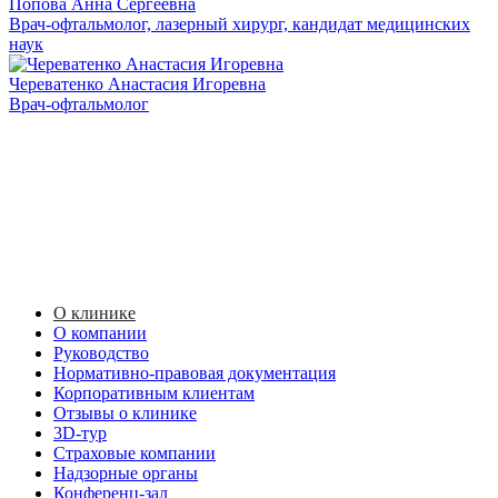
Попова Анна Сергеевна
Врач-офтальмолог, лазерный хирург, кандидат медицинских
наук
Череватенко Анастасия Игоревна
Врач-офтальмолог
О клинике
О компании
Руководство
Нормативно-правовая документация
Корпоративным клиентам
Отзывы о клинике
3D-тур
Страховые компании
Надзорные органы
Конференц-зал