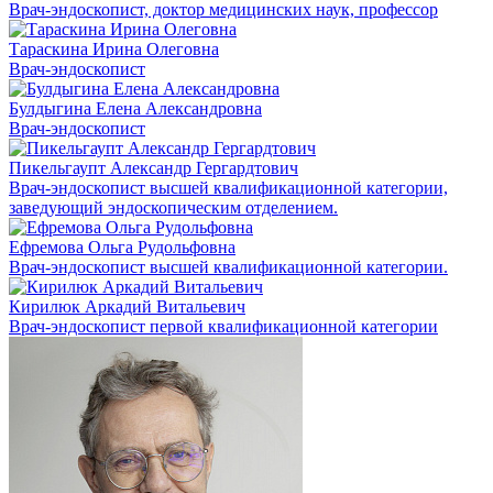
Врач-эндоскопист, доктор медицинских наук, профессор
Тараскина Ирина Олеговна
Врач-эндоскопист
Булдыгина Елена Александровна
Врач-эндоскопист
Пикельгаупт Александр Гергардтович
Врач-эндоскопист высшей квалификационной категории,
заведующий эндоскопическим отделением.
Ефремова Ольга Рудольфовна
Врач-эндоскопист высшей квалификационной категории.
Кирилюк Аркадий Витальевич
Врач-эндоскопист первой квалификационной категории