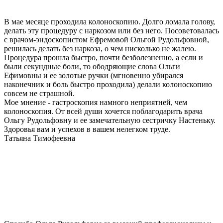
В мае месяце проходила колоноскопию. Долго ломала голову,
делать эту процедуру с наркозом или без него. Посоветовалась
с врачом-эндоскопистом Ефремовой Ольгой Рудольфовной,
решилась делать без наркоза, о чем нисколько не жалею.
Процедура прошла быстро, почти безболезненно, а если и
были секундные боли, то ободряющие слова Ольги
Ефимовны и ее золотые ручки (мгновенно убирался
наконечник и боль быстро проходила) делали колоноскопию
совсем не страшной.
Мое мнение - гастроскопия намного неприятней, чем
колоноскопия. От всей души хочется поблагодарить врача
Ольгу Рудольфовну и ее замечательную сестричку Настеньку.
Здоровья вам и успехов в вашем нелегком труде.
Татьяна Тимофеевна