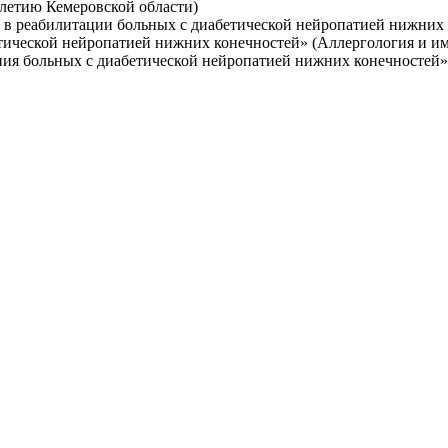
летию Кемеровской области)
е в реабилитации больных с диабетической нейропатией нижних
етической нейропатией нижних конечностей» (Аллергология и и
чения больных с диабетической нейропатией нижних конечносте