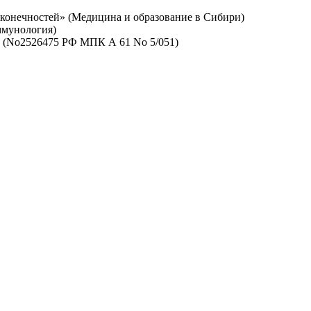
 конечностей» (Медицина и образование в Сибири)
ммунология)
й» (No2526475 РФ МПК А 61 No 5/051)