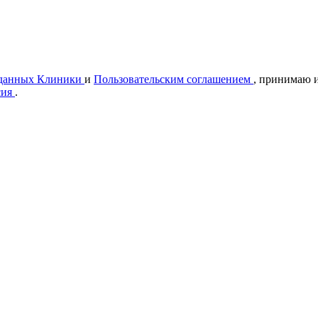
 данных Клиники
и
Пользовательским соглашением
, принимаю и
сия
.