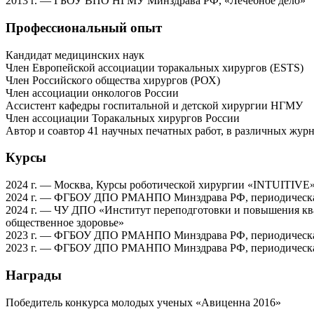
2013 г. — ГБОУ ВПО НГМУ Минздрава РФ, «Лечебное дело»
Профессиональный опыт
Кандидат медицинских наук
Член Европейской ассоциации торакальных хирургов (ESTS)
Член Российского общества хирургов (РОХ)
Член ассоциации онкологов России
Ассистент кафедры госпитальной и детской хирургии НГМУ
Член ассоциации Торакальных хирургов России
Автор и соавтор 41 научных печатных работ, в различных жур
Курсы
2024 г. — Москва, Курсы роботической хирургии «INTUITIVE
2024 г. — ФГБОУ ДПО РМАНПО Минздрава РФ, периодическая
2024 г. — ЧУ ДПО «Институт переподготовки и повышения кв
общественное здоровье»
2023 г. — ФГБОУ ДПО РМАНПО Минздрава РФ, периодическая
2023 г. — ФГБОУ ДПО РМАНПО Минздрава РФ, периодическая 
Награды
Победитель конкурса молодых ученых «Авиценна 2016»